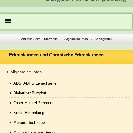
Willkommen
Aktuelle Seite:
Startseite
Allgemeine Infos
Schlaganfall
Termine
Erkrankungen und Chronische Erkrankungen
Aktuelles
Über Selbsthilfe
Allgemeine Infos
Selbsthilfe-Tag
ADS, ADHS Erwachsene
Diabetiker Burgdorf
Kontakt
Faser-Muskel-Schmerz
Impressum
Krebs-Erkrankung
Datenschutzerklärung
Morbus Bechterew
Multiple Sklerose Burgdorf